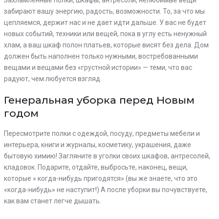
Захламлённые полки, шкафы, антресоли, нелюбимые вещи
забирают вашу энергию, радость, возможности. То, за что мы
цепляемся, держит нас и не дает идти дальше. У вас не будет
новых событий, техники или вещей, пока в углу есть ненужный
хлам, а ваш шкаф полон платьев, которые висят без дела. Дом
должен быть наполнен только нужными, востребованными
вещами и вещами без «грустной истории» — теми, что вас
радуют, чем любуется взгляд.
Генеральная уборка перед Новым
годом
Пересмотрите полки с одеждой, посуду, предметы мебели и
интерьера, книги и журналы, косметику, украшения, даже
бытовую химию! Загляните в уголки своих шкафов, антресолей,
кладовок. Подарите, отдайте, выбросьте, наконец, вещи,
которые » когда-нибудь пригодятся» (вы же знаете, что это
«когда-нибудь» не наступит!) А после уборки вы почувствуете,
как вам станет легче дышать.