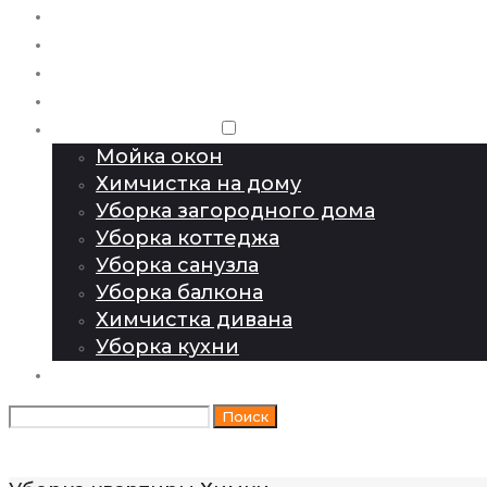
Уборка квартир
Экспресс
Генеральная
После ремонта
Клининговые услуги
Мойка окон
Химчистка на дому
Уборка загородного дома
Уборка коттеджа
Уборка санузла
Уборка балкона
Химчистка дивана
Уборка кухни
Цены
Искать:
Поиск