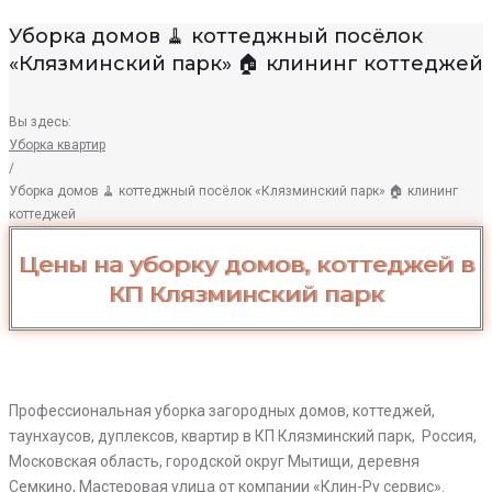
Уборка домов 🧹 коттеджный посёлок
«Клязминский парк» 🏠 клининг коттеджей
Вы здесь:
Уборка квартир
/
Уборка домов 🧹 коттеджный посёлок «Клязминский парк» 🏠 клининг
коттеджей
Уборка
Цены на уборку домов, коттеджей в
домов
КП Клязминский парк
🧹
коттеджный
посёлок
«Клязминский
парк»
Профессиональная уборка загородных домов, коттеджей,
🏠
таунхаусов, дуплексов, квартир в КП Клязминский парк, Россия,
Московская область, городской округ Мытищи, деревня
клининг
Семкино, Мастеровая улица от компании «Клин-Ру сервис».