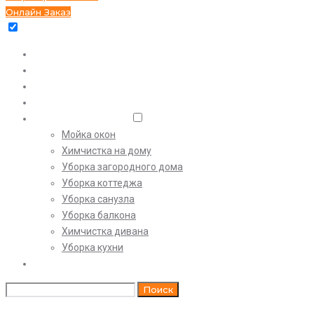
Онлайн Заказ
Уборка квартир
Экспресс
Генеральная
После ремонта
Клининговые услуги
Мойка окон
Химчистка на дому
Уборка загородного дома
Уборка коттеджа
Уборка санузла
Уборка балкона
Химчистка дивана
Уборка кухни
Цены
Искать:
Поиск